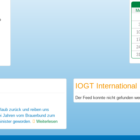
M
o
1
1
2
3
IOGT International
Der Feed konnte nicht gefunden we
laub zurück und reiben uns
wei Jahren vom Brauerbund zum
inister geworden.
Weiterlesen