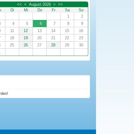
<<
<
August 2026
>
>>
o
Di
Mi
Do
Fr
Sa
So
1
2
3
4
5
6
7
8
9
0
11
12
13
14
15
16
7
18
19
20
21
22
23
4
25
26
27
28
29
30
1
rden!