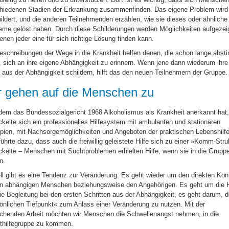
hiedenen Stadien der Erkrankung zusammenfinden. Das eigene Problem wird
ildert, und die anderen Teilnehmenden erzählen, wie sie dieses oder ähnliche
eme gelöst haben. Durch diese Schilderungen werden Möglichkeiten aufgezeig
enen jeder eine für sich richtige Lösung finden kann.
eschreibungen der Wege in die Krankheit helfen denen, die schon lange absti
, sich an ihre eigene Abhängigkeit zu erinnern. Wenn jene dann wiederum ihre
aus der Abhängigkeit schildern, hilft das den neuen Teilnehmern der Gruppe.
r gehen auf die Menschen zu
em das Bundessozialgericht 1968 Alkoholismus als Krankheit anerkannt hat
ckelte sich ein professionelles Hilfesystem mit ambulanten und stationären
pien, mit Nachsorgemöglichkeiten und Angeboten der praktischen Lebenshilfe
führte dazu, dass auch die freiwillig geleistete Hilfe sich zu einer »Komm-Stru
ckelte – Menschen mit Suchtproblemen erhielten Hilfe, wenn sie in die Grupp
n.
ll gibt es eine Tendenz zur Veränderung. Es geht wieder um den direkten Kon
n abhängigen Menschen beziehungsweise den Angehörigen. Es geht um die H
ie Begleitung bei den ersten Schritten aus der Abhängigkeit, es geht darum, 
önlichen Tiefpunkt« zum Anlass einer Veränderung zu nutzen. Mit der
chenden Arbeit möchten wir Menschen die Schwellenangst nehmen, in die
thilfegruppe zu kommen.