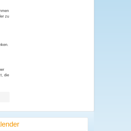
ommen
ler zu
inken.
ner
t, die
lender