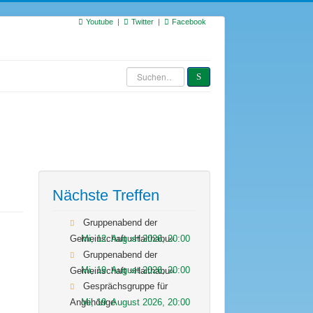
Youtube
Twitter
Facebook
Suchen
S
…
Nächste Treffen
Gruppenabend der
Mi, 12. August 2026
,
20:00
Gemeinschaft »Haithabu«
Gruppenabend der
Mi, 19. August 2026
,
20:00
Gemeinschaft »Haithabu«
Gesprächsgruppe für
Mi, 19. August 2026
,
20:00
Angehörige