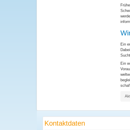
Frühe
Schwi
werde
infor
Wir
Ein e
Dabei
Sucht
Ein w
Vorau
weltw
begle
schaf
Ak
Kontaktdaten