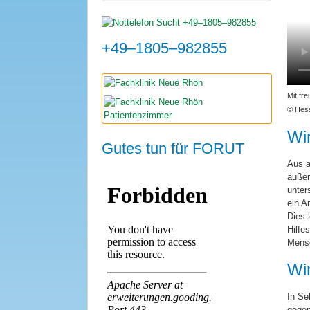
+49–1805–982855
Mit fr
© Hess
Wi
Gutes tun für FORUT
Aus a
äußer
unter
ein A
Dies 
Hilfe
Mensc
Wir
In Se
gegen