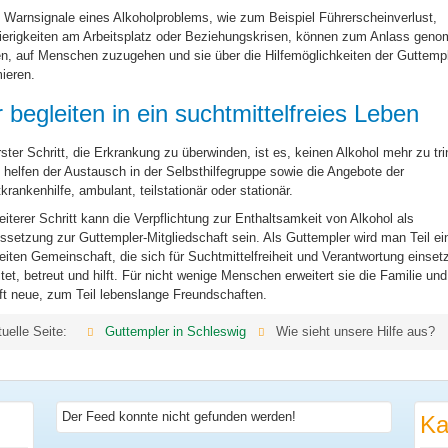
 Warnsignale eines Alkoholproblems, wie zum Beispiel Führerscheinverlust,
erigkeiten am Arbeitsplatz oder Beziehungskrisen, können zum Anlass gen
n, auf Menschen zuzugehen und sie über die Hilfemöglichkeiten der Guttemp
mieren.
 begleiten in ein suchtmittelfreies Leben
rster Schritt, die Erkrankung zu überwinden, ist es, keinen Alkohol mehr zu tr
 helfen der Austausch in der Selbsthilfegruppe sowie die Angebote der
krankenhilfe, ambulant, teilstationär oder stationär.
eiterer Schritt kann die Verpflichtung zur Enthaltsamkeit von Alkohol als
ssetzung zur Guttempler-Mitgliedschaft sein. Als Guttempler wird man Teil ei
eiten Gemeinschaft, die sich für Suchtmittelfreiheit und Verantwortung einsetz
itet, betreut und hilft. Für nicht wenige Menschen erweitert sie die Familie und
ft neue, zum Teil lebenslange Freundschaften.
tuelle Seite:
Guttempler in Schleswig
Wie sieht unsere Hilfe aus?
Der Feed konnte nicht gefunden werden!
Ka