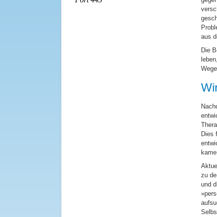
versc
gesch
Probl
aus d
Die B
leben
Wege 
Wi
Nachd
entwi
Thera
Dies 
entwi
kame
Aktue
zu de
und d
»pers
aufsu
Selbs