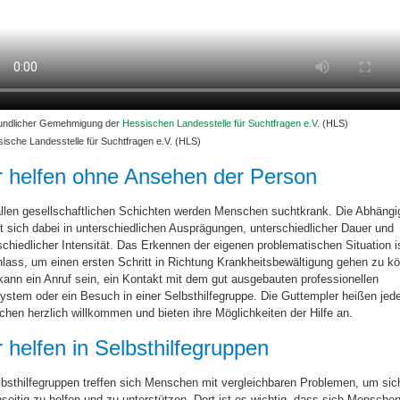
eundlicher Gemehmigung der
Hessischen Landesstelle für Suchtfragen e.V.
(HLS)
ische Landesstelle für Suchtfragen e.V. (HLS)
r helfen ohne Ansehen der Person
llen gesellschaftlichen Schichten werden Menschen suchtkrank. Die Abhängi
t sich dabei in unterschiedlichen Ausprägungen, unterschiedlicher Dauer und
schiedlicher Intensität. Das Erkennen der eigenen problematischen Situation is
nlass, um einen ersten Schritt in Richtung Krankheitsbewältigung gehen zu k
kann ein Anruf sein, ein Kontakt mit dem gut ausgebauten professionellen
system oder ein Besuch in einer Selbsthilfegruppe. Die Guttempler heißen jed
hen herzlich willkommen und bieten ihre Möglichkeiten der Hilfe an.
 helfen in Selbsthilfegruppen
lbsthilfegruppen treffen sich Menschen mit vergleichbaren Problemen, um sic
seitig zu helfen und zu unterstützen. Dort ist es wichtig, dass sich Mensche