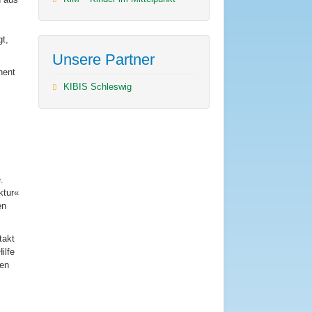
t,
Unsere Partner
nent
KIBIS Schleswig
,
.
ktur«
en
takt
ilfe
den