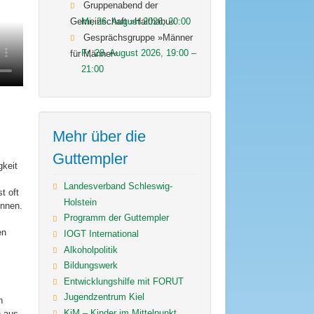
Gruppenabend der
Mi, 26. August 2026
,
20:00
Gemeinschaft »Haithabu«
Gesprächsgruppe »Männer
Fr, 28. August 2026
,
19:00
–
für Männer«
21:00
Mehr über die
Guttempler
gkeit
Landesverband Schleswig-
t oft
Holstein
önnen.
Programm der Guttempler
en
IOGT International
Alkoholpolitik
Bildungswerk
Entwicklungshilfe mit FORUT
Jugendzentrum Kiel
h
KiM – Kinder im Mittelpunkt
n aus