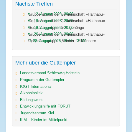
Nächste Treffen
Mi, 12. August 2026
,
20:00
Gruppenabend der Gemeinschaft »Haithabu«
Mi, 19. August 2026
,
20:00
Gruppenabend der Gemeinschaft »Haithabu«
Mi, 19. August 2026
,
20:00
Gesprächsgruppe für Angehörige
Mi, 26. August 2026
,
20:00
Gruppenabend der Gemeinschaft »Haithabu«
Fr, 28. August 2026
,
19:00
–
21:00
Gesprächsgruppe »Männer für Männer«
Mehr über die Guttempler
Landesverband Schleswig-Holstein
Programm der Guttempler
IOGT International
Alkoholpolitik
Bildungswerk
Entwicklungshilfe mit FORUT
Jugendzentrum Kiel
KiM – Kinder im Mittelpunkt