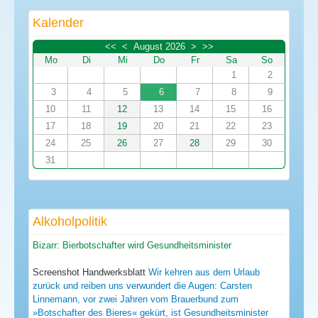
Kalender
<<
<
August 2026
>
>>
Mo
Di
Mi
Do
Fr
Sa
So
1
2
3
4
5
6
7
8
9
10
11
12
13
14
15
16
17
18
19
20
21
22
23
24
25
26
27
28
29
30
31
Alkoholpolitik
Bizarr: Bierbotschafter wird Gesundheitsminister
Screenshot Handwerksblatt
Wir kehren aus dem Urlaub
zurück und reiben uns verwundert die Augen: Carsten
Linnemann, vor zwei Jahren vom Brauerbund zum
»Botschafter des Bieres« gekürt, ist Gesundheitsminister