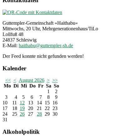
Kontaktdaten
Guttempler-Gemeinschaft »Haithabu«
Mittwochs, 20 Uhr, Mehrgenerationenhaus/TiLo
Lollfuß 48
24837 Schleswig
E-Mail:
Der Feed konnte nicht gefunden werden!
Kalender
<<
<
August 2026
>
>>
Mo
Di
Mi
Do
Fr
Sa
So
1
2
3
4
5
6
7
8
9
10
11
12
13
14
15
16
17
18
19
20
21
22
23
24
25
26
27
28
29
30
31
Alkoholpolitik