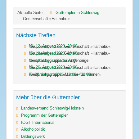
Aktuelle Seite:
Guttempler in Schleswig
Gemeinschaft »Haithabu«
Nächste Treffen
Mi, 12. August 2026
,
20:00
Gruppenabend der Gemeinschaft »Haithabu«
Mi, 19. August 2026
,
20:00
Gruppenabend der Gemeinschaft »Haithabu«
Mi, 19. August 2026
,
20:00
Gesprächsgruppe für Angehörige
Mi, 26. August 2026
,
20:00
Gruppenabend der Gemeinschaft »Haithabu«
Fr, 28. August 2026
,
19:00
–
21:00
Gesprächsgruppe »Männer für Männer«
Mehr über die Guttempler
Landesverband Schleswig-Holstein
Programm der Guttempler
IOGT International
Alkoholpolitik
Bildungswerk