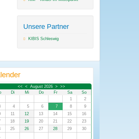
Unsere Partner
KIBIS Schleswig
lender
<<
<
August 2026
>
>>
o
Di
Mi
Do
Fr
Sa
So
1
2
3
4
5
6
7
8
9
0
11
12
13
14
15
16
7
18
19
20
21
22
23
4
25
26
27
28
29
30
1