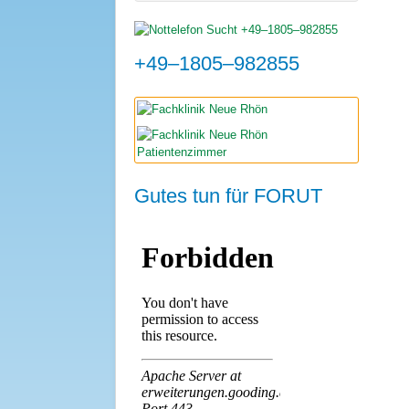
+49–1805–982855
Gutes tun für FORUT