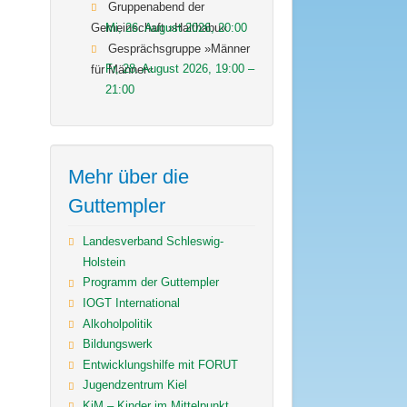
Gruppenabend der
Mi, 26. August 2026
,
20:00
Gemeinschaft »Haithabu«
Gesprächsgruppe »Männer
Fr, 28. August 2026
,
19:00
–
für Männer«
21:00
Mehr über die
Guttempler
Landesverband Schleswig-
Holstein
Programm der Guttempler
IOGT International
Alkoholpolitik
Bildungswerk
Entwicklungshilfe mit FORUT
Jugendzentrum Kiel
KiM – Kinder im Mittelpunkt