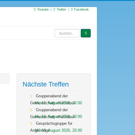
Youtube
Twitter
Facebook
Suchen
S
…
Nächste Treffen
Gruppenabend der
Mi, 12. August 2026
,
20:00
Gemeinschaft »Haithabu«
Gruppenabend der
Mi, 19. August 2026
,
20:00
Gemeinschaft »Haithabu«
Gesprächsgruppe für
Mi, 19. August 2026
,
20:00
Angehörige