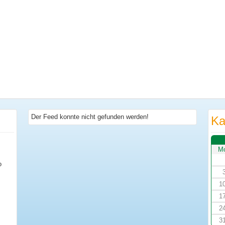
Der Feed konnte nicht gefunden werden!
Ka
M
o
1
1
2
3