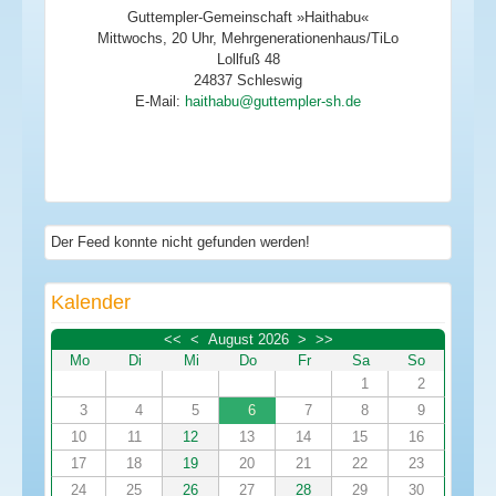
Guttempler-Gemeinschaft »Haithabu«
Mittwochs, 20 Uhr, Mehrgenerationenhaus/TiLo
Lollfuß 48
24837 Schleswig
E-Mail:
Der Feed konnte nicht gefunden werden!
Kalender
<<
<
August 2026
>
>>
Mo
Di
Mi
Do
Fr
Sa
So
1
2
3
4
5
6
7
8
9
10
11
12
13
14
15
16
17
18
19
20
21
22
23
24
25
26
27
28
29
30