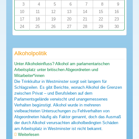
3
4
5
6
7
8
9
10
11
12
13
14
15
16
17
18
19
20
21
22
23
24
25
26
27
28
29
30
Alkoholpolitik
Unter Alkoholeinfluss? Alkohol am parlamentarischen
Arbeitsplatz unter britischen Abgeordneten und
Mitarbeiter*innen
Die Trinkkultur in Westminster sorgt seit langem für
Schlagzeilen. Es gibt Berichte, wonach Alkohol die Grenzen
zwischen Privat – und Berufsleben auf dem
Parlamentsgelände verwischt und unangemessenes
Verhalten begünstigt. Alkohol wurde in mehreren
vielbeachteten Untersuchungen zu Fehlverhalten von
Abgeordneten häufig als Faktor genannt, doch das Ausmaß
der durch Alkohol verursachten alkoholbedingten Schäden
am Arbeitsplatz in Westminster ist nicht bekannt.
Weiterlesen