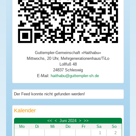
Guttempler-Gemeinschaft »Haithabu«
Mittwochs, 20 Uhr, Mehrgenerationenhaus/TiLo
Lollfuß 48
24837 Schleswig
E-Mail:
Der Feed konnte nicht gefunden werden!
Kalender
<<
<
Juni 2024
>
>>
Mo
Di
Mi
Do
Fr
Sa
So
1
2