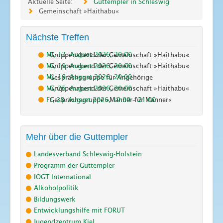
Aktuelle Seite:
Guttempler in Schleswig
Gemeinschaft »Haithabu«
Nächste Treffen
Mi, 12. August 2026
,
20:00
Gruppenabend der Gemeinschaft »Haithabu«
Mi, 19. August 2026
,
20:00
Gruppenabend der Gemeinschaft »Haithabu«
Mi, 19. August 2026
,
20:00
Gesprächsgruppe für Angehörige
Mi, 26. August 2026
,
20:00
Gruppenabend der Gemeinschaft »Haithabu«
Fr, 28. August 2026
,
19:00
–
21:00
Gesprächsgruppe »Männer für Männer«
Mehr über die Guttempler
Landesverband Schleswig-Holstein
Programm der Guttempler
IOGT International
Alkoholpolitik
Bildungswerk
Entwicklungshilfe mit FORUT
Jugendzentrum Kiel