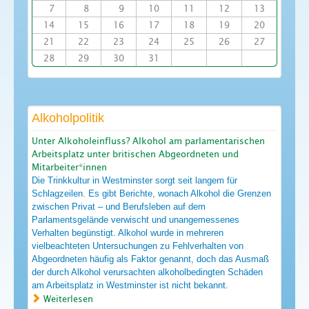
7
8
9
10
11
12
13
14
15
16
17
18
19
20
21
22
23
24
25
26
27
28
29
30
31
Alkoholpolitik
Unter Alkoholeinfluss? Alkohol am parlamentarischen
Arbeitsplatz unter britischen Abgeordneten und
Mitarbeiter*innen
Die Trinkkultur in Westminster sorgt seit langem für
Schlagzeilen. Es gibt Berichte, wonach Alkohol die Grenzen
zwischen Privat – und Berufsleben auf dem
Parlamentsgelände verwischt und unangemessenes
Verhalten begünstigt. Alkohol wurde in mehreren
vielbeachteten Untersuchungen zu Fehlverhalten von
Abgeordneten häufig als Faktor genannt, doch das Ausmaß
der durch Alkohol verursachten alkoholbedingten Schäden
am Arbeitsplatz in Westminster ist nicht bekannt.
Weiterlesen