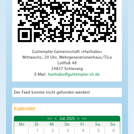
Guttempler-Gemeinschaft »Haithabu«
Mittwochs, 20 Uhr, Mehrgenerationenhaus/TiLo
Lollfuß 48
24837 Schleswig
E-Mail:
Der Feed konnte nicht gefunden werden!
Kalender
<<
<
Juli 2025
>
>>
Mo
Di
Mi
Do
Fr
Sa
So
1
2
3
4
5
6