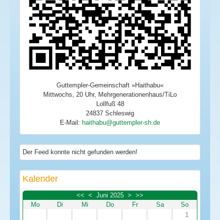
Guttempler-Gemeinschaft »Haithabu«
Mittwochs, 20 Uhr, Mehrgenerationenhaus/TiLo
Lollfuß 48
24837 Schleswig
E-Mail:
Der Feed konnte nicht gefunden werden!
Kalender
<<
<
Juni 2025
>
>>
Mo
Di
Mi
Do
Fr
Sa
So
1