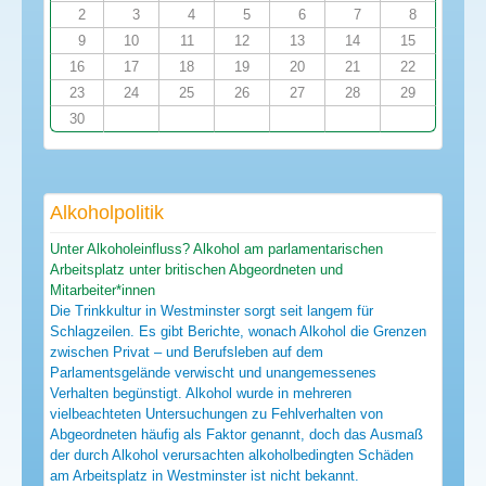
2
3
4
5
6
7
8
9
10
11
12
13
14
15
16
17
18
19
20
21
22
23
24
25
26
27
28
29
30
Alkoholpolitik
Unter Alkoholeinfluss? Alkohol am parlamentarischen
Arbeitsplatz unter britischen Abgeordneten und
Mitarbeiter*innen
Die Trinkkultur in Westminster sorgt seit langem für
Schlagzeilen. Es gibt Berichte, wonach Alkohol die Grenzen
zwischen Privat – und Berufsleben auf dem
Parlamentsgelände verwischt und unangemessenes
Verhalten begünstigt. Alkohol wurde in mehreren
vielbeachteten Untersuchungen zu Fehlverhalten von
Abgeordneten häufig als Faktor genannt, doch das Ausmaß
der durch Alkohol verursachten alkoholbedingten Schäden
am Arbeitsplatz in Westminster ist nicht bekannt.