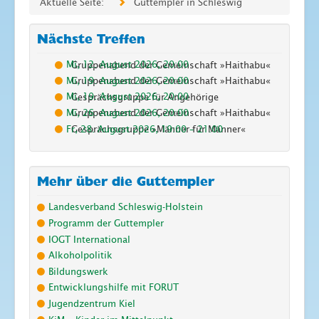
Aktuelle Seite:
Guttempler in Schleswig
Nächste Treffen
Mi, 12. August 2026
,
20:00
Gruppenabend der Gemeinschaft »Haithabu«
Mi, 19. August 2026
,
20:00
Gruppenabend der Gemeinschaft »Haithabu«
Mi, 19. August 2026
,
20:00
Gesprächsgruppe für Angehörige
Mi, 26. August 2026
,
20:00
Gruppenabend der Gemeinschaft »Haithabu«
Fr, 28. August 2026
,
19:00
–
21:00
Gesprächsgruppe »Männer für Männer«
Mehr über die Guttempler
Landesverband Schleswig-Holstein
Programm der Guttempler
IOGT International
Alkoholpolitik
Bildungswerk
Entwicklungshilfe mit FORUT
Jugendzentrum Kiel