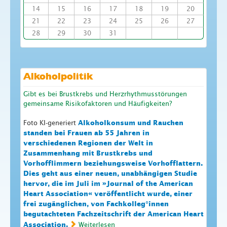
14
15
16
17
18
19
20
21
22
23
24
25
26
27
28
29
30
31
Alkoholpolitik
Gibt es bei Brustkrebs und Herzrhythmusstörungen
gemeinsame Risikofaktoren und Häufigkeiten?
Foto KI-generiert
Alkoholkonsum und Rauchen
standen bei Frauen ab 55 Jahren in
verschiedenen Regionen der Welt in
Zusammenhang mit Brustkrebs und
Vorhofflimmern beziehungsweise Vorhofflattern.
Dies geht aus einer neuen, unabhängigen Studie
hervor, die im Juli im »Journal of the American
Heart Association« veröffentlicht wurde, einer
frei zugänglichen, von Fachkolleg*innen
begutachteten Fachzeitschrift der American Heart
Association.
Weiterlesen