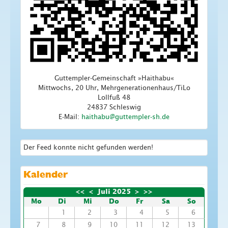
Guttempler-Gemeinschaft »Haithabu«
Mittwochs, 20 Uhr, Mehrgenerationenhaus/TiLo
Lollfuß 48
24837 Schleswig
E-Mail:
Der Feed konnte nicht gefunden werden!
Kalender
<<
<
Juli 2025
>
>>
Mo
Di
Mi
Do
Fr
Sa
So
1
2
3
4
5
6
7
8
9
10
11
12
13