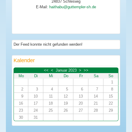
24837 Schleswig
E-Mail:
Der Feed konnte nicht gefunden werden!
Kalender
<<
<
Januar 2023
>
>>
Mo
Di
Mi
Do
Fr
Sa
So
1
2
3
4
5
6
7
8
9
10
11
12
13
14
15
16
17
18
19
20
21
22
23
24
25
26
27
28
29
30
31