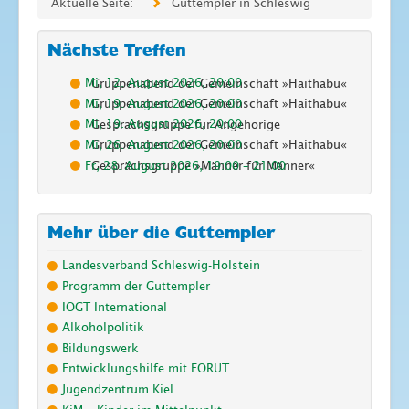
Aktuelle Seite:
Guttempler in Schleswig
Nächste Treffen
Mi, 12. August 2026
,
20:00
Gruppenabend der Gemeinschaft »Haithabu«
Mi, 19. August 2026
,
20:00
Gruppenabend der Gemeinschaft »Haithabu«
Mi, 19. August 2026
,
20:00
Gesprächsgruppe für Angehörige
Mi, 26. August 2026
,
20:00
Gruppenabend der Gemeinschaft »Haithabu«
Fr, 28. August 2026
,
19:00
–
21:00
Gesprächsgruppe »Männer für Männer«
Mehr über die Guttempler
Landesverband Schleswig-Holstein
Programm der Guttempler
IOGT International
Alkoholpolitik
Bildungswerk
Entwicklungshilfe mit FORUT
Jugendzentrum Kiel