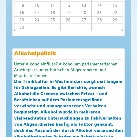
9
10
11
12
13
14
15
16
17
18
19
20
21
22
23
24
25
26
27
28
29
30
Alkoholpolitik
Unter Alkoholeinfluss? Alkohol am parlamentarischen
Arbeitsplatz unter britischen Abgeordneten und
Mitarbeiter*innen
Die Trinkkultur in Westminster sorgt seit langem
für Schlagzeilen. Es gibt Berichte, wonach
Alkohol die Grenzen zwischen Privat – und
Berufsleben auf dem Parlamentsgelände
verwischt und unangemessenes Verhalten
begünstigt. Alkohol wurde in mehreren
vielbeachteten Untersuchungen zu Fehlverhalten
von Abgeordneten häufig als Faktor genannt,
doch das Ausmaß der durch Alkohol verursachten
alkoholbedingten Schäden am Arbeitsplatz in