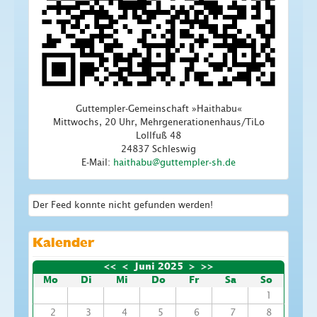
Guttempler-Gemeinschaft »Haithabu«
Mittwochs, 20 Uhr, Mehrgenerationenhaus/TiLo
Lollfuß 48
24837 Schleswig
E-Mail:
Der Feed konnte nicht gefunden werden!
Kalender
<<
<
Juni 2025
>
>>
Mo
Di
Mi
Do
Fr
Sa
So
1
2
3
4
5
6
7
8